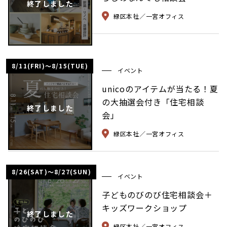
終了しました
緑区本社／一宮オフィス
8/11(FRI)〜8/15(TUE)
イベント
unicoのアイテムが当たる！夏
の大抽選会付き「住宅相談
終了しました
会」
緑区本社／一宮オフィス
8/26(SAT)〜8/27(SUN)
イベント
子どものびのび住宅相談会＋
キッズワークショップ
終了しました
緑区本社／一宮オフィス