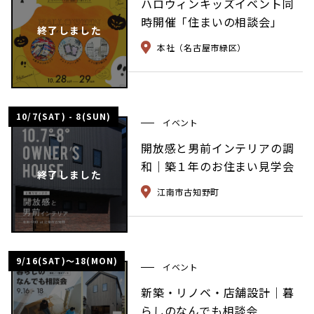
ハロウィンキッズイベント同
時開催「住まいの相談会」
終了しました
本社（名古屋市緑区）
10/7(SAT) - 8(SUN)
イベント
開放感と男前インテリアの調
和｜築１年のお住まい見学会
終了しました
江南市古知野町
9/16(SAT)〜18(MON)
イベント
新築・リノベ・店舗設計｜暮
らしのなんでも相談会