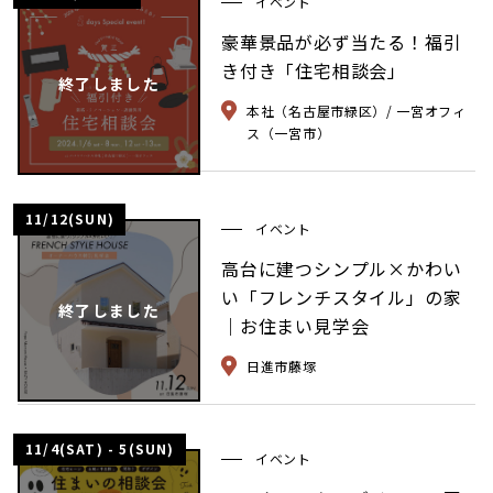
イベント
豪華景品が必ず当たる！福引
き付き「住宅相談会」
終了しました
本社（名古屋市緑区）/ 一宮オフィ
ス（一宮市）
11/12(SUN)
イベント
高台に建つシンプル×かわい
い「フレンチスタイル」の家
終了しました
｜お住まい見学会
日進市藤塚
11/4(SAT) - 5(SUN)
イベント