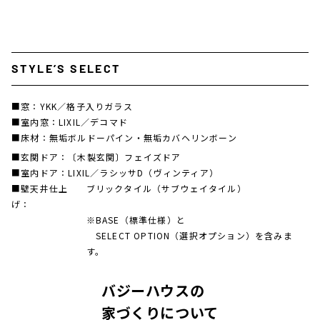
STYLE’S SELECT
■窓：
YKK／格子入りガラス
■室内窓：
LIXIL／デコマド
■床材：
無垢ボルドーパイン・無垢カバヘリンボーン
■玄関ドア：
〔木製玄関〕フェイズドア
■室内ドア：
LIXIL／ラシッサD（ヴィンティア）
■壁天井仕上
ブリックタイル（サブウェイタイル）
げ：
※BASE（標準仕様）と
SELECT OPTION（選択オプション）を含みま
す。
バジーハウスの
家づくりについて