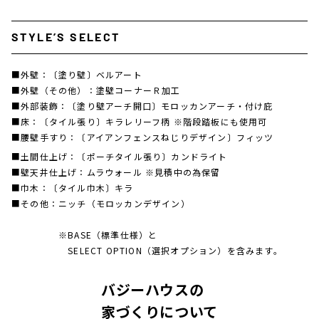
STYLE’S SELECT
■外壁：
〔塗り壁〕ベルアート
■外壁（その他）：
塗壁コーナーＲ加工
■外部装飾：
〔塗り壁アーチ開口〕モロッカンアーチ・付け庇
■床：
〔タイル張り〕キラレリーフ柄 ※階段踏板にも使用可
■腰壁手すり：
〔アイアンフェンスねじりデザイン〕フィッツ
■土間仕上げ：
〔ポーチタイル張り〕カンドライト
■壁天井仕上げ：
ムラウォール ※見積中の為保留
■巾木：
〔タイル巾木〕キラ
■その他：
ニッチ（モロッカンデザイン）
※BASE（標準仕様）と
SELECT OPTION（選択オプション）を含みます。
バジーハウスの
家づくりについて