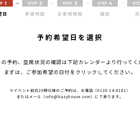
1
2
3
4
EP
STEP
STEP
STEP
STE
望日
希望時間
お客様
情報
確認
完
予約希望日を選択
トの予約、空席状況の確認は下記カレンダーより行ってく
まずは、ご参加希望の日付をクリックしてください。
※イベント前日20時以降のご予約は、
お電話
（0120-14-8181）
またはメール
（info@bazyhouse.com）
にて承ります。