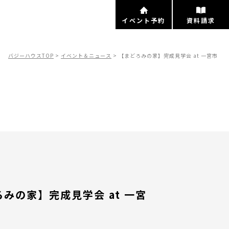
イベント予約
資料請求
バジーハウスTOP
>
イベント＆ニュース
>
【まどろみの家】完成見学会 at 一宮市
ト
みの家】完成見学会 at 一宮