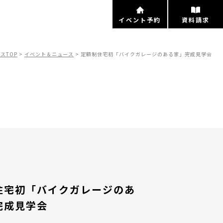
イベント予約
資料請求
スTOP
>
イベント＆ニュース
>
定額制住宅初「バイクガレージのある家」完成見学会
ト
住宅初「バイクガレージのあ
完成見学会