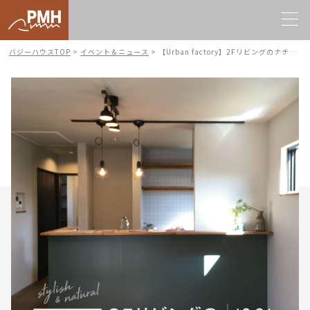
バジーハウスTOP
>
イベント＆ニュース
>
【Urban factory】2Fリビングのナチュラルかっこいいお家