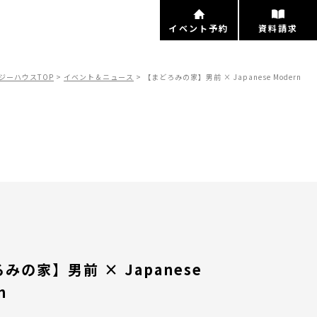
イベント予約
資料請求
ジーハウスTOP
>
イベント＆ニュース
>
【まどろみの家】男前 × Japanese Modern
ト
みの家】男前 × Japanese
n